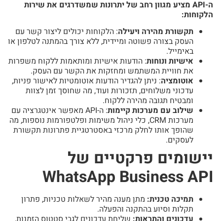
ה-API מציע מגוון רחב של יתרונות שמשדרגים את שירות
הלקוחות:
תקשורת מהירה ויעילה
: הלקוחות יכולים ליצור קשר עם
העסק בצורה פשוטה ומיידית, ללא צורך בהמתנה לטלפון או
באימייל.
אישיות ונוחות
: הודעות אישיות ומותאמות ללקוח משפרות
את חוויית המשתמש ומחזקות את הקשר עם העסק.
אוטומציה
: ניתן להגדיר הודעות אוטומטיות לאישור פניות,
עדכוני משלוחים, תזכורות ועוד, מה שחוסך זמן לצוות
ומבטיח תגובה מהירה ללקוח.
שילוב עם מערכות קיימות
: ה-API מאפשר אינטגרציה עם
מערכות CRM, כלי ניהול משימות ופלטפורמות נוספות, מה
שהופך אותו לחלק מרכזי באסטרטגיית פתרונות תקשורת
לעסקים.
יישומים פרקטיים של
WhatsApp Business API
תמיכה טכנית:
מתן מענה מהיר לשאלות טכניות, פתרון
תקלות וסיוע בהתקנה והפעלה.
עדכונים והתראות:
שליחת עדכונים לגבי סטטוס הזמנות,