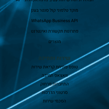
מוקד טלפוני קול סנטר בענן
WhatsApp Business API
פתרונות תקשורת ואינטרנט
מוצרים
שירות ותמיכה
טופס פתיחת קריאת שירות
וואצאפ תמיכה
התחברות מרחוק
סרטוני הדרכות
הסכמי שירות