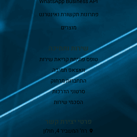
WhatsApp Business API
פתרונות תקשורת ואינטרנט
מוצרים
שירות ותמיכה
טופס פתיחת קריאת שירות
וואצאפ תמיכה
התחברות מרחוק
סרטוני הדרכות
הסכמי שירות
פרטי יצירת קשר
רח’ המשביר 4, חולון