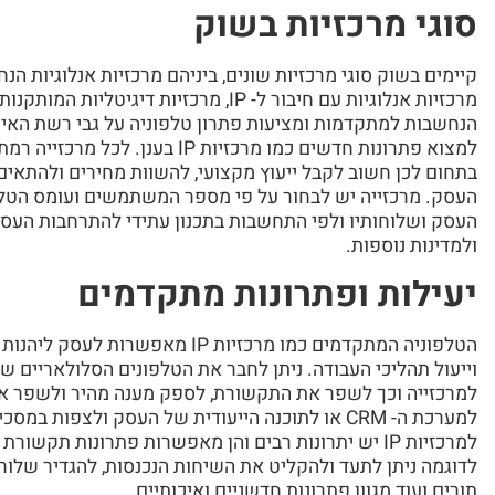
סוגי מרכזיות בשוק
קיימים בשוק סוגי מרכזיות שונים, ביניהם מרכזיות אנלוגיות הנח
הנחשבות למתקדמות ומציעות פתרון טלפוניה על גבי רשת האינט
למצוא פתרונות חדשים כמו מרכזיות 
בתחום לכן חשוב לקבל ייעוץ מקצועי, להשוות מחירים ולהתאים
העסק. מרכזייה יש לבחור על פי מספר המשתמשים ועומס הטלפ
העסק ושלוחותיו ולפי התחשבות בתכנון עתידי להתרחבות העס
ולמדינות נוספות.
יעילות ופתרונות מתקדמים
הטלפוניה המתקדמים כמו מרכזיות IP 
וייעול תהליכי העבודה. ניתן לחבר את הטלפונים הסלולאריים 
למרכזייה וכך לשפר את התקשורת, לספק מענה מהיר ולשפר את 
למערכת ה- CRM או לתוכנה הייעודית של העסק ולצפו
למרכזיות IP יש יתרונות רבים והן מאפשרות פתרונות ת
לדוגמה ניתן לתעד ולהקליט את השיחות הנכנסות, להגדיר שלוחו
תורים ועוד מגוון פתרונות חדשניים ואיכותיים.