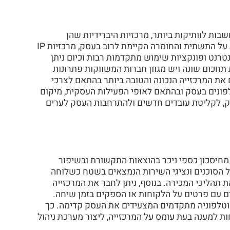
שבות לוותיקות ביותר, מרכזיות היברידיות שהן
מרכזיות אנלוגיות עם חיבור ל- IP, מרכזיות דיגיטליות המותקנות על התשתית והחומרה הקיימת לרוב בעסק, מרכזיות IP
רנט ופונקציות שימוש מתקדמות רבות וכיום ניתן
IP בענן. לכל מרכזייה רמת תחכום שונה ויש מגוון חברות המשווקות פתרונות
 את המרכזייה הנכונה והטובה ביותר בהתאם לצרכי
ונים בעסק ובהתאם לאופי הפעילות העסקית, מיקום
ק, לקליטת עובדים חדשים ולהתרחבות העסק לערים
מאפשרות לעסק ליהנות מחיסכון כספי ניכר בהוצאות התקשורת ובשיפור
של הסוכנים ונציגי השירות הנמצאים בשטח כשלוחה
תהליכי המכירה. בנוסף, ניתן לחבר את המרכזייה
ת במסכים עם פרטים על הלקוחות או הספקים בזמן שיחה.
קשורת וטלפוניה מתקדמים המצעידים את העסק קדימה. כך
ת למענה בעת עומס על המרכזייה, ליצור מערכת ניהול