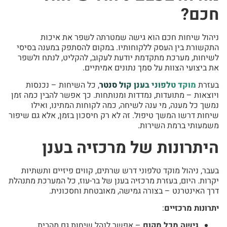
חכם?
ניהול שיחות חכם הוא גישה שמטרתה לשפר את איכות
התקשורת בין העסק ללקוחותיו. במקום להסתפק במענה בסיסי
לשיחות, מערכת מתקדמת יודעת לעקוב, להקליט, לנתח ולשפר
את ביצועי הצוות על סמך נתונים אמיתיים.
בעזרת
מוקד טלפוני בענן קול סנטר
, כל השיחות – נכנסות
ויוצאות – מתועדות, נמדדות ומנותחות. כך אפשר להבין כמה זמן
נמשך כל מענה, מי ענה לשיחה, כמה לקוחות המתינו, ואילו
שיחות דרשו המשך טיפול. זה לא רק חיסכון בזמן, אלא גם שיפור
משמעותי ברמת השירות.
היתרונות של מרכזיה בענן
בעבר, ניהול מוקד טלפוני דרש שרתים, קווים פיזיים ותשתיות
יקרות. היום, בעזרת מרכזיה בענן של בר-עוז, כל המערכת מתנהלת
דרך האינטרנט – בצורה גמישה, מאובטחת וחסכונית.
יתרונות מרכזיים
:
גישה מכל מקום
– אפשר לנהל שיחות גם מהבית,