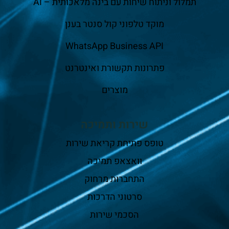
תמלול וניתוח שיחות עם בינה מלאכותית – AI
מוקד טלפוני קול סנטר בענן
WhatsApp Business API
פתרונות תקשורת ואינטרנט
מוצרים
שירות ותמיכה
טופס פתיחת קריאת שירות
וואצאפ תמיכה
התחברות מרחוק
סרטוני הדרכות
הסכמי שירות