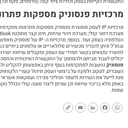
התקשורת הקיימת בעסק וכוללת ציוד קצה (טלפונים, פקס וכו'
מרכזיות פנסוניק מספקות פתרו
מרכזיות IP לעסק מתוצרת פנסוניק מספקות פתרונות מתקדמ
הטלפוניה בעסק ועוד. בנוסף, מר
ובחו"ל וניתן להגדיר מכשירים סלולאריים או טלפונים ביתיים כ
למשרד נמצאים בקשר תמידי עם העסק ומקבלים שיחות ישירות ה
יכולים לעבוד מביתם ולהסתמך על התקשורת האיכותית והחסכונ
פנסוניק
נחשבות למתקדמות בענף וניתן באמצעותן להקליט ולת
העובדים, לעקוב ולפקח על ביצועי העסק וניהול קשרי הלקוחו
באופן מלא בריבוי שיחות וכן שניתן ליצור מענה קולי הכולל טק
שונות.
Copy
Email
LinkedIn
Facebook
WhatsApp
Link