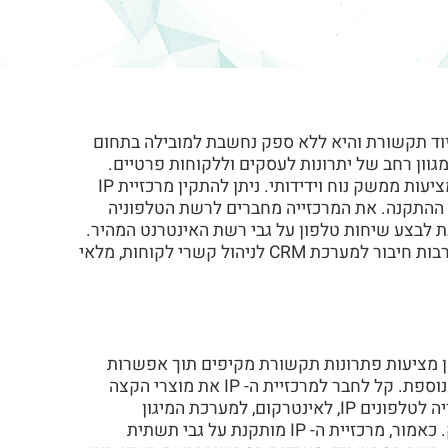
ציוד תקשורת והיא ללא ספק נחשבת למובילה בתחום
גוון רחב של יתרונות לעסקים וללקוחות פרטיים.
המרכזיות נחשבות למתקדמות ומשוכללות והן נוחות לתפעול ומציעות ממשק נוח וידידותי. ניתן להתקין מרכזיית IP
 ההתקנה. את המרכזייה מחברים לרשת הטלפוניה
 לבצע שיחות טלפון על גבי רשת האינטרנט המהיר.
בנוסף, ניתן לקשר את מרכזית ה- IP למערכת המחשוב בעסק, לרבות חיבור למערכת CRM לניהול קשרי לקוחות, מלאי
הן מציעות פתרונות תקשורת מקיפים תוך אפשרות
התאמה לצרכי העסק בהווה ובעתיד ללא השקעה כספית גבוהה נוספת. קל לחבר למרכזיית ה- IP את מוצרי הקצה
השונים אשר מבוססים על טכנולוגיית IP וניתן לחבר את המרכזייה לטלפונים IP, לאינטרקום, למערכת המיגון
והאבטחה בעסק ומכשירי אודיו שונים הנמצאים בשימוש העסק. כאמור, מרכזיית ה- IP מותקנת על גבי תשתית