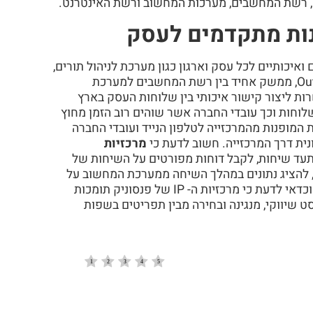
), רשת המחשבים, מערכות המחשוב ורשת האינטרנט.
נות מתקדמים לעסק
ים ואיכותיים לכל עסק וארגון כגון מערכת לניהול תורים,
מערכת דואר קולי, מערכת זיהוי שיחות, חיוג קצר מתוכנת Outlook, ממשק אחיד בין רשת המחשבים למערכת
כזיות ה- IP של פנסוניק מאפשרות ליצור קישור איכותי בין שלוחות העסק בארץ
שלוחות וכך עובדי החברה אשר שוהים רוב הזמן מחוץ
מופנות מהמרכזייה לטלפון הנייד ועובדי החברה
ית דרך המרכזייה. חשוב לדעת כי
מרכזיות
עד שיחות, לקבל דוחות מפורטים על השיחות של
ת, להציג נתונים במהלך השיחה ממערכת המחשוב על
מנת לייעל את השירות ולשפר תהליכי מכירה ועסקאות אשראי וכדאי לדעת כי מרכזיות ה- IP של פנסוניק תומכות
סט שיווקי, מנגינה ובחירה מבין תפריטים בשפות