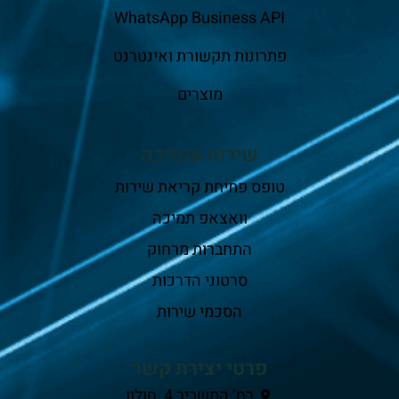
WhatsApp Business API
פתרונות תקשורת ואינטרנט
מוצרים
שירות ותמיכה
טופס פתיחת קריאת שירות
וואצאפ תמיכה
התחברות מרחוק
סרטוני הדרכות
הסכמי שירות
פרטי יצירת קשר
רח’ המשביר 4, חולון