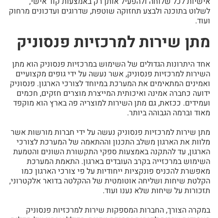
אישיות לכל שלוחה ולהפעיל אותן רק באמצעות קוד אישי,
לשלוט בתוכנה ולבצע תחזוקה שוטפת, שדרוגים ועדכונים מרחוק
ועוד.
מתן שירות למרכזיות פנסוניק
אחד היתרונות הגדולים של השימוש במרכזיות פנסוניק הוא מתן
השירות למרכזיות פנסוניק, אשר נעשה על ידי גופים מקצועיים
ואמינים המתאימים את המערכת במיוחד לצורכי הארגון. פנסוניק
ידועה כחברה אמינה ואיכותית המייצרת מוצרים חזקים, חכמים
ועמידים. ככזאת, גם מתן השירות למוצריה פה בארץ הוא מוקפד
מאוד וברמה הגבוהה ביותר.
מתן שירות למרכזיות פנסוניק נעשה על ידי חברות מורשות אשר
מלוות את הארגון משלב התכנון וההתאמה של המערכת לצורכי
הארגון, עד להתקנה באמצעות ספקי התקשורת השונים והטמעת
השימוש במרכזייה בקרב העובדים בארגון. התאמת המערכת
מאפשרת להכניס פונקציות ייחודיות על פי צורכי הארגון כמו
הקלטת שיחות ושליחה אוטומטית של ההקלטה בדואר אלקטרוני,
תזכורות על שיחות שלא נענו ועוד.
במקרה הצורך, החברות המספקות שירות למרכזיות פנסוניק