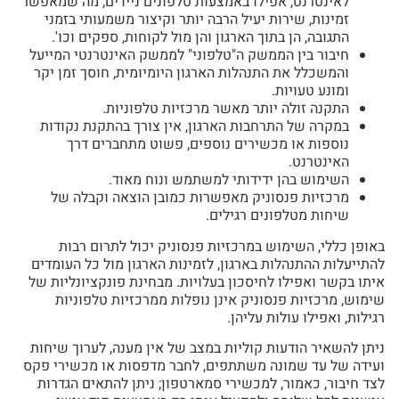
לאינטרנט, אפילו באמצעות טלפונים ניידים, מה שמאפשר
זמינות, שירות יעיל הרבה יותר וקיצור משמעותי בזמני
התגובה, הן בתוך הארגון והן מול לקוחות, ספקים וכו'.
חיבור בין הממשק ה"טלפוני" לממשק האינטרנטי המייעל
והמשכלל את התנהלות הארגון היומיומית, חוסך זמן יקר
ומונע טעויות.
התקנה זולה יותר מאשר מרכזיות טלפוניות.
במקרה של התרחבות הארגון, אין צורך בהתקנת נקודות
נוספות או מכשירים נוספים, פשוט מתחברים דרך
האינטרנט.
השימוש בהן ידידותי למשתמש ונוח מאוד.
מרכזיות פנסוניק מאפשרות כמובן הוצאה וקבלה של
שיחות מטלפונים רגילים.
באופן כללי, השימוש במרכזיות פנסוניק יכול לתרום רבות
להתייעלות ההתנהלות בארגון, לזמינות הארגון מול כל העומדים
איתו בקשר ואפילו לחיסכון בעלויות. מבחינת פונקציונליות של
שימוש, מרכזיות פנסוניק אינן נופלות ממרכזיות טלפוניות
רגילות, ואפילו עולות עליהן.
ניתן להשאיר הודעות קוליות במצב של אין מענה, לערוך שיחות
ועידה של עד שמונה משתתפים, לחבר מדפסות או מכשירי פקס
לצד חיבור, כאמור, למכשירי סמארטפון; ניתן להתאים הגדרות