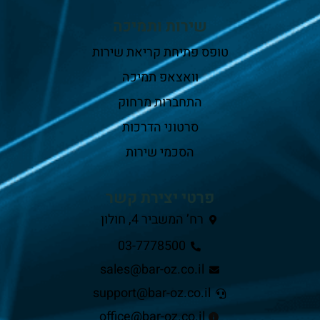
שירות ותמיכה
טופס פתיחת קריאת שירות
וואצאפ תמיכה
התחברות מרחוק
סרטוני הדרכות
הסכמי שירות
פרטי יצירת קשר
רח’ המשביר 4, חולון
03-7778500
sales@bar-oz.co.il
support@bar-oz.co.il
office@bar-oz.co.il