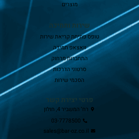
מוצרים
שירות ותמיכה
טופס פתיחת קריאת שירות
וואצאפ תמיכה
התחברות מרחוק
סרטוני הדרכות
הסכמי שירות
פרטי יצירת קשר
רח’ המשביר 4, חולון
03-7778500
sales@bar-oz.co.il