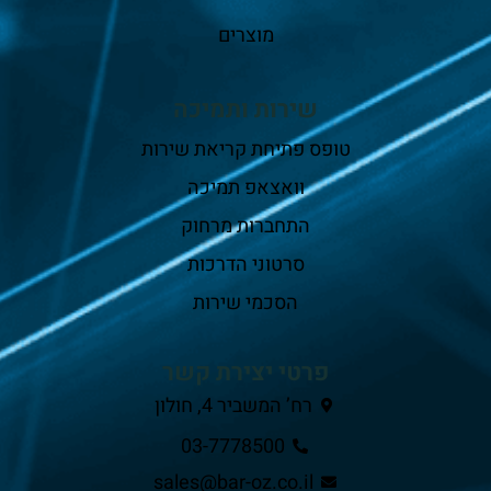
מוצרים
שירות ותמיכה
טופס פתיחת קריאת שירות
וואצאפ תמיכה
התחברות מרחוק
סרטוני הדרכות
הסכמי שירות
פרטי יצירת קשר
רח’ המשביר 4, חולון
03-7778500
sales@bar-oz.co.il