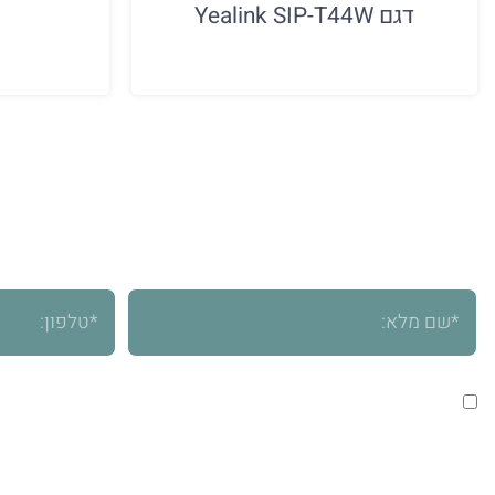
דגם Yealink SIP-T44W
ליצ
נציגינו
אני מאשר/ת שימוש בפרטים שמסרתי לצורך יצירת קשר וטיפול ב