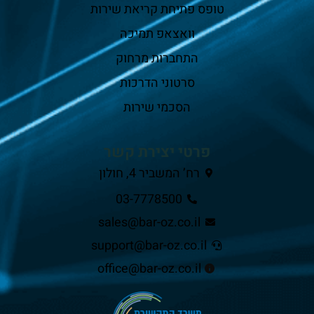
טופס פתיחת קריאת שירות
וואצאפ תמיכה
התחברות מרחוק
סרטוני הדרכות
הסכמי שירות
פרטי יצירת קשר
רח’ המשביר 4, חולון
03-7778500
sales@bar-oz.co.il
support@bar-oz.co.il
office@bar-oz.co.il