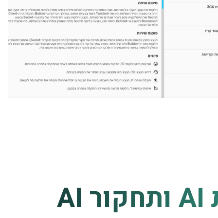
תובנות AI ותחקור AI