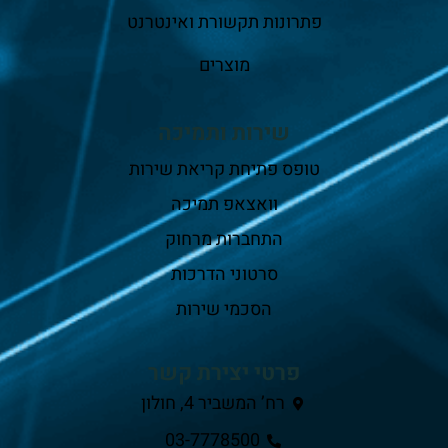
פתרונות תקשורת ואינטרנט
מוצרים
שירות ותמיכה
טופס פתיחת קריאת שירות
וואצאפ תמיכה
התחברות מרחוק
סרטוני הדרכות
הסכמי שירות
פרטי יצירת קשר
רח’ המשביר 4, חולון
03-7778500