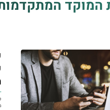
 המוקד המתקדמות
ק
ק
מ
מ