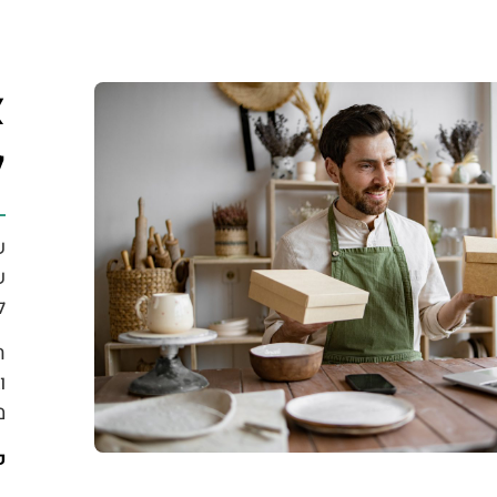
א
ל
ש
ש
ל
ה
ו
מ
ק