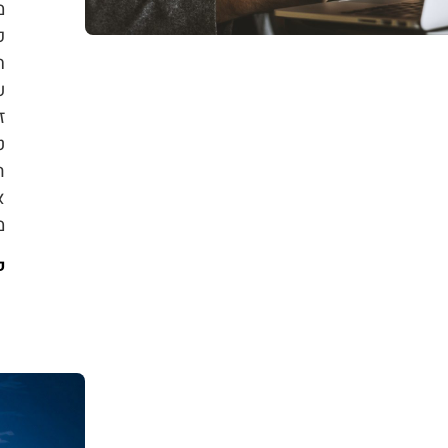
מ
פ
ח
ע
ז
ה
א
מ
ק