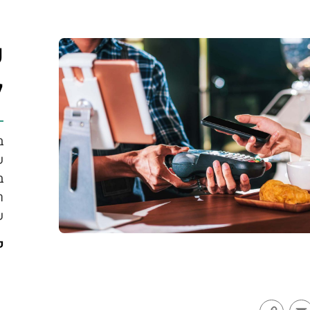
פ
ל
ב
ש
ב
ר
ש
ק
Copy
Email
Linked
Fa