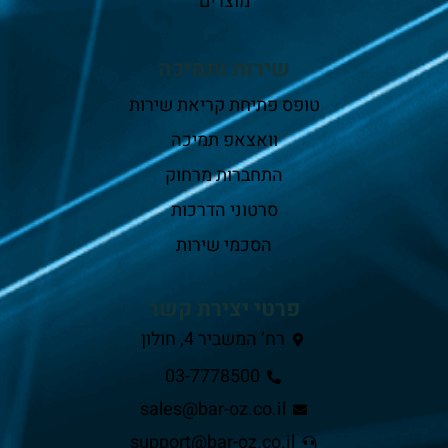
מוצרים
שירות ותמיכה
טופס פתיחת קריאת שירות
וואצאפ תמיכה
התחברות מרחוק
סרטוני הדרכות
הסכמי שירות
פרטי יצירת קשר
רח’ המשביר 4, חולון
03-7778500
sales@bar-oz.co.il
support@bar-oz.co.il