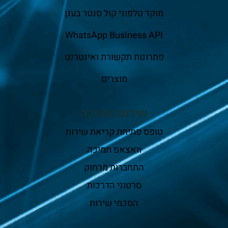
מוקד טלפוני קול סנטר בענן
WhatsApp Business API
פתרונות תקשורת ואינטרנט
מוצרים
שירות ותמיכה
טופס פתיחת קריאת שירות
וואצאפ תמיכה
התחברות מרחוק
סרטוני הדרכות
הסכמי שירות